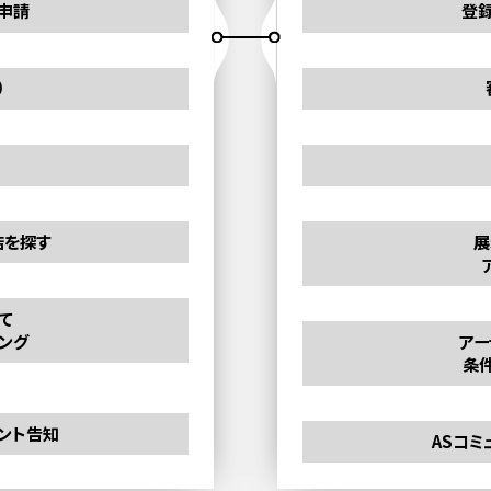
申請
登
）
店を探す
展
て
ング
アー
条
ベント告知
ASコミ