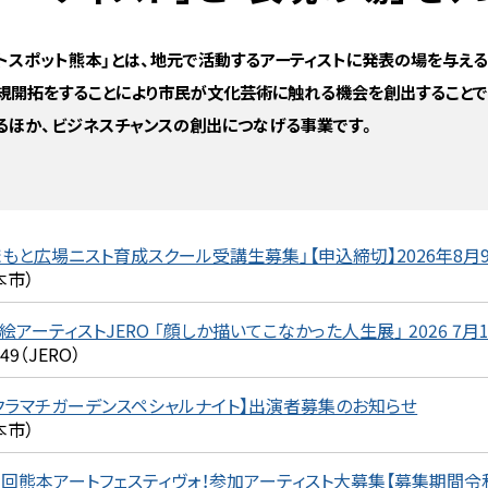
ストスポット熊本」とは、地元で活動するアーティストに発表の場を与える
規開拓をすることにより市民が文化芸術に触れる機会を創出することで
るほか、ビジネスチャンスの創出につなげる事業です。
まもと広場ニスト育成スクール受講生募集」【申込締切】2026年8月9
本市）
絵アーティストJERO 「顔しか描いてこなかった人生展」 2026 7月18
249（JERO）
クラマチガーデンスペシャルナイト】出演者募集のお知らせ
本市）
3回熊本アートフェスティヴォ！参加アーティスト大募集【募集期間令和