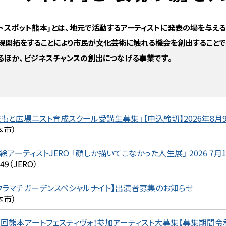
ストスポット熊本」とは、地元で活動するアーティストに発表の場を与える
規開拓をすることにより市民が文化芸術に触れる機会を創出することで
るほか、ビジネスチャンスの創出につなげる事業です。
まもと広場ニスト育成スクール受講生募集」【申込締切】2026年8月9
本市）
絵アーティストJERO 「顔しか描いてこなかった人生展」 2026 7月18
249（JERO）
クラマチガーデンスペシャルナイト】出演者募集のお知らせ
本市）
3回熊本アートフェスティヴォ！参加アーティスト大募集【募集期間令和