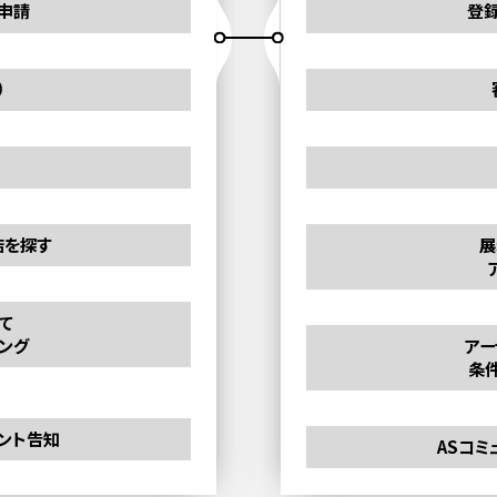
申請
登
）
店を探す
展
て
ング
アー
条
ベント告知
ASコミ