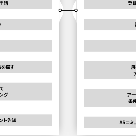
申請
登
）
店を探す
展
て
ング
アー
条
ベント告知
ASコミ