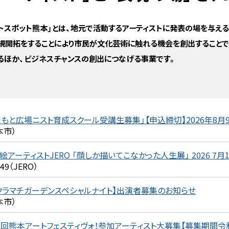
ストスポット熊本」とは、地元で活動するアーティストに発表の場を与える
規開拓をすることにより市民が文化芸術に触れる機会を創出することで
るほか、ビジネスチャンスの創出につなげる事業です。
まもと広場ニスト育成スクール受講生募集」【申込締切】2026年8月9
本市）
絵アーティストJERO 「顔しか描いてこなかった人生展」 2026 7月18
249（JERO）
クラマチガーデンスペシャルナイト】出演者募集のお知らせ
本市）
3回熊本アートフェスティヴォ！参加アーティスト大募集【募集期間令和