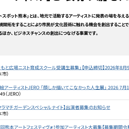
ストスポット熊本」とは、地元で活動するアーティストに発表の場を与える
規開拓をすることにより市民が文化芸術に触れる機会を創出することで
るほか、ビジネスチャンスの創出につなげる事業です。
まもと広場ニスト育成スクール受講生募集」【申込締切】2026年8月9
本市）
絵アーティストJERO 「顔しか描いてこなかった人生展」 2026 7月18
249（JERO）
クラマチガーデンスペシャルナイト】出演者募集のお知らせ
本市）
3回熊本アートフェスティヴォ！参加アーティスト大募集【募集期間令和