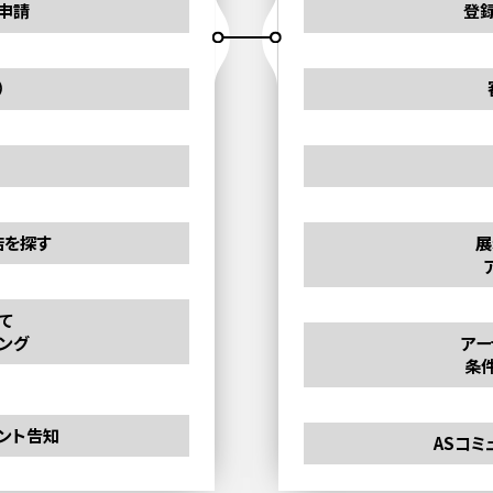
申請
登
）
店を探す
展
て
ング
アー
条
ベント告知
ASコミ