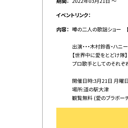
期間：
2022年03月21日 ～
イベントリンク：
内容：
噂の二人の歌謡ショー 【
出演・・・木村鈴香・ハニーロ
【世界中に愛をとどけ隊】
プロ歌手としてのそれぞ
開催日時:3月21日 月曜日 (
場所:道の駅大津
観覧無料 (愛のブラボーチ